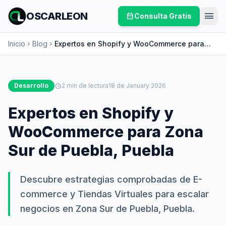
menu
OSCARLEON
calendar_month
Consulta Gratis
Inicio
Blog
Expertos en Shopify y WooCommerce para
chevron_right
chevron_right
Zona Sur de Puebla, Puebla
Desarrollo
schedule
2 min de lectura
18 de January 2026
Expertos en Shopify y
WooCommerce para Zona
Sur de Puebla, Puebla
Descubre estrategias comprobadas de E-
commerce y Tiendas Virtuales para escalar
negocios en Zona Sur de Puebla, Puebla.