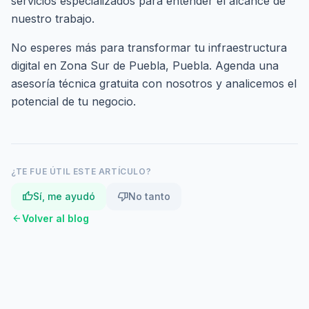
servicios especializados
para entender el alcance de
nuestro trabajo.
No esperes más para transformar tu infraestructura
digital en Zona Sur de Puebla, Puebla.
Agenda una
asesoría técnica gratuita
con nosotros y analicemos el
potencial de tu negocio.
¿TE FUE ÚTIL ESTE ARTÍCULO?
thumb_up
thumb_down
Sí, me ayudó
No tanto
arrow_back
Volver al blog