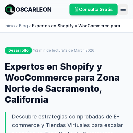
menu
OSCARLEON
calendar_month
Consulta Gratis
Inicio
Blog
Expertos en Shopify y WooCommerce para
chevron_right
chevron_right
Zona Norte de Sacramento, California
Desarrollo
schedule
2 min de lectura
12 de March 2026
Expertos en Shopify y
WooCommerce para Zona
Norte de Sacramento,
California
Descubre estrategias comprobadas de E-
commerce y Tiendas Virtuales para escalar