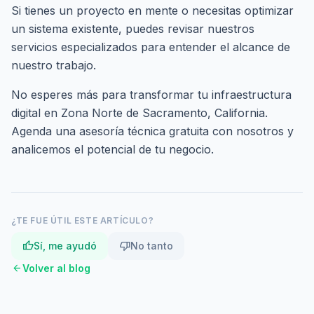
Si tienes un proyecto en mente o necesitas optimizar
un sistema existente, puedes revisar nuestros
servicios especializados
para entender el alcance de
nuestro trabajo.
No esperes más para transformar tu infraestructura
digital en Zona Norte de Sacramento, California.
Agenda una asesoría técnica gratuita
con nosotros y
analicemos el potencial de tu negocio.
¿TE FUE ÚTIL ESTE ARTÍCULO?
thumb_up
thumb_down
Sí, me ayudó
No tanto
arrow_back
Volver al blog