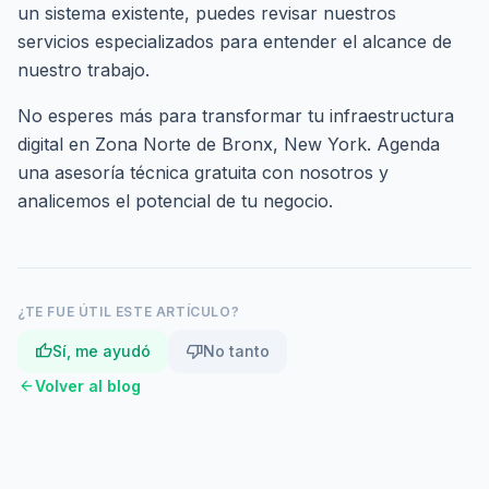
un sistema existente, puedes revisar nuestros
servicios especializados
para entender el alcance de
nuestro trabajo.
No esperes más para transformar tu infraestructura
digital en Zona Norte de Bronx, New York.
Agenda
una asesoría técnica gratuita
con nosotros y
analicemos el potencial de tu negocio.
¿TE FUE ÚTIL ESTE ARTÍCULO?
thumb_up
thumb_down
Sí, me ayudó
No tanto
arrow_back
Volver al blog