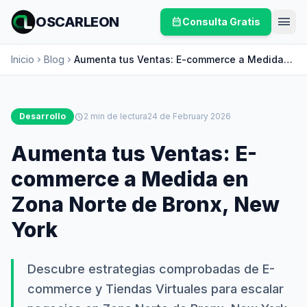
menu
OSCARLEON
calendar_month
Consulta Gratis
Inicio
Blog
Aumenta tus Ventas: E-commerce a Medida
chevron_right
chevron_right
en Zona Norte de Bronx, New York
Desarrollo
schedule
2 min de lectura
24 de February 2026
Aumenta tus Ventas: E-
commerce a Medida en
Zona Norte de Bronx, New
York
Descubre estrategias comprobadas de E-
commerce y Tiendas Virtuales para escalar