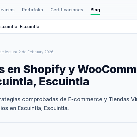
rvicios
Portafolio
Certificaciones
Blog
cuintla, Escuintla
de lectura
12 de February 2026
s en Shopify y WooComm
uintla, Escuintla
rategias comprobadas de E-commerce y Tiendas Vir
os en Escuintla, Escuintla.