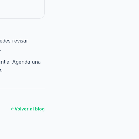
edes revisar
.
intla.
Agenda una
o.
arrow_back
Volver al blog