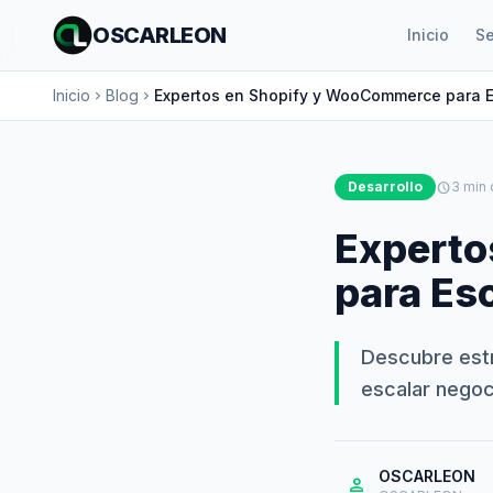
OSCARLEON
Inicio
Se
Inicio
Blog
Expertos en Shopify y WooCommerce para Es
chevron_right
chevron_right
Desarrollo
schedule
3 min 
Experto
para Esc
Descubre est
escalar negoci
OSCARLEON
person