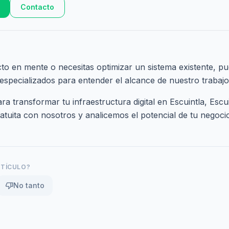
Contacto
cto en mente o necesitas optimizar un sistema existente, pu
 especializados
para entender el alcance de nuestro trabajo
a transformar tu infraestructura digital en Escuintla, Escu
atuita
con nosotros y analicemos el potencial de tu negoci
RTÍCULO?
thumb_down
No tanto