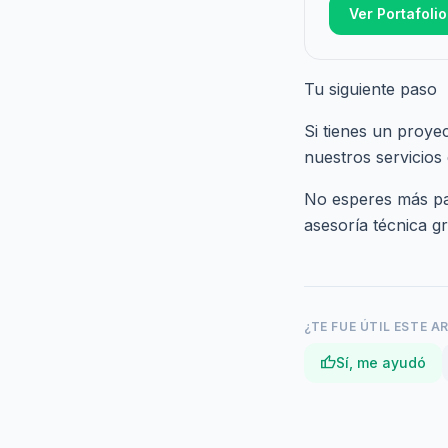
Ver Portafolio
Tu siguiente paso
Si tienes un proye
nuestros
servicios
No esperes más par
asesoría técnica gr
¿TE FUE ÚTIL ESTE A
thumb_up
Sí, me ayudó