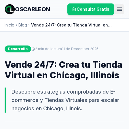
menu
OSCARLEON
calendar_month
Consulta Gratis
Inicio
Blog
Vende 24/7: Crea tu Tienda Virtual en
chevron_right
chevron_right
Chicago, Illinois
Desarrollo
schedule
2 min de lectura
11 de December 2025
Vende 24/7: Crea tu Tienda
Virtual en Chicago, Illinois
Descubre estrategias comprobadas de E-
commerce y Tiendas Virtuales para escalar
negocios en Chicago, Illinois.