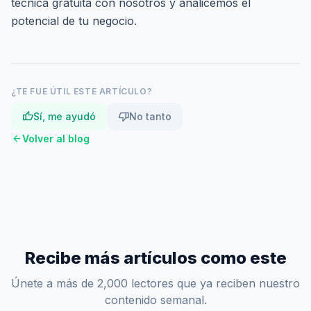
técnica gratuita
con nosotros y analicemos el
potencial de tu negocio.
¿TE FUE ÚTIL ESTE ARTÍCULO?
thumb_up
thumb_down
Sí, me ayudó
No tanto
arrow_back
Volver al blog
Recibe más artículos como este
Únete a más de 2,000 lectores que ya reciben nuestro
contenido semanal.