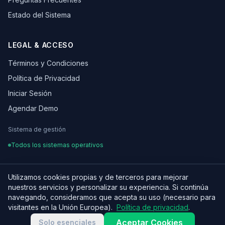
Estado del Sistema
LEGAL & ACCESO
Términos y Condiciones
Política de Privacidad
Iniciar Sesión
Agendar Demo
Sistema de gestión
Todos los sistemas operativos
Utilizamos cookies propias y de terceros para mejorar
nuestros servicios y personalizar su experiencia. Si continúa
¿Hablamos de tu proyecto?
© 2026 OSCARLEON. Todos los derechos reservados.
navegando, consideramos que acepta su uso (necesario para
Hecho con ♥ para equipos digitales en LATAM
visitantes en la Unión Europea).
Política de privacidad
.
Aceptar Cookies
Solo esenciales