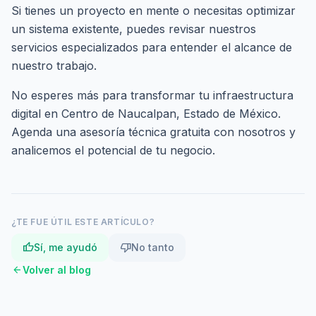
Si tienes un proyecto en mente o necesitas optimizar
un sistema existente, puedes revisar nuestros
servicios especializados
para entender el alcance de
nuestro trabajo.
No esperes más para transformar tu infraestructura
digital en Centro de Naucalpan, Estado de México.
Agenda una asesoría técnica gratuita
con nosotros y
analicemos el potencial de tu negocio.
¿TE FUE ÚTIL ESTE ARTÍCULO?
thumb_up
thumb_down
Sí, me ayudó
No tanto
arrow_back
Volver al blog