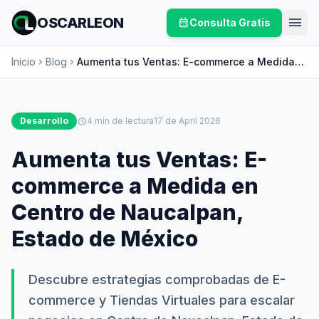
menu
OSCARLEON
calendar_month
Consulta Gratis
Inicio
Blog
Aumenta tus Ventas: E-commerce a Medida
chevron_right
chevron_right
en Centro de Naucalpan, Estado de México
Desarrollo
schedule
4 min de lectura
17 de April 2026
Aumenta tus Ventas: E-
commerce a Medida en
Centro de Naucalpan,
Estado de México
Descubre estrategias comprobadas de E-
commerce y Tiendas Virtuales para escalar