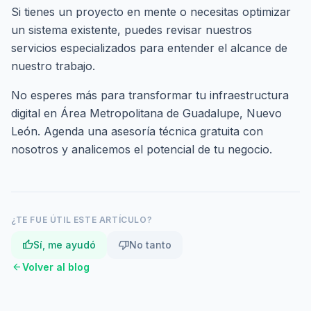
Si tienes un proyecto en mente o necesitas optimizar
un sistema existente, puedes revisar nuestros
servicios especializados
para entender el alcance de
nuestro trabajo.
No esperes más para transformar tu infraestructura
digital en Área Metropolitana de Guadalupe, Nuevo
León.
Agenda una asesoría técnica gratuita
con
nosotros y analicemos el potencial de tu negocio.
¿TE FUE ÚTIL ESTE ARTÍCULO?
thumb_up
thumb_down
Sí, me ayudó
No tanto
arrow_back
Volver al blog