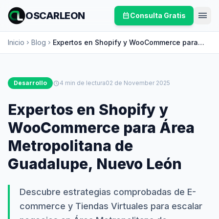
menu
OSCARLEON
calendar_month
Consulta Gratis
Inicio
Blog
Expertos en Shopify y WooCommerce para
chevron_right
chevron_right
Área Metropolitana de Guadalupe, Nuevo
León
Desarrollo
schedule
4 min de lectura
02 de November 2025
Expertos en Shopify y
WooCommerce para Área
Metropolitana de
Guadalupe, Nuevo León
Descubre estrategias comprobadas de E-
commerce y Tiendas Virtuales para escalar