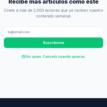
Recibe más artículos como este
Únete a más de 2,000 lectores que ya reciben nuestro
contenido semanal.
Suscribirme
calendar_month
Sin spam. Cancela cuando quieras.