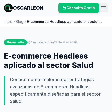
menu
OSCARLEON
calendar_month
Consulta Gratis
Inicio
Blog
E-commerce Headless aplicado al sector
chevron_right
chevron_right
Salud
Desarrollo
schedule
4 min de lectura
13 de May 2026
E-commerce Headless
aplicado al sector Salud
Conoce cómo implementar estrategias
avanzadas de E-commerce Headless
específicamente diseñadas para el sector
Salud.