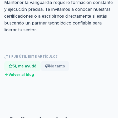
Mantener la vanguardia requiere formación constante
y ejecución precisa. Te invitamos a conocer nuestras
certificaciones
o a
escribirnos directamente
si estás
buscando un partner tecnológico confiable para
liderar tu sector.
¿TE FUE ÚTIL ESTE ARTÍCULO?
thumb_up
thumb_down
Sí, me ayudó
No tanto
arrow_back
Volver al blog