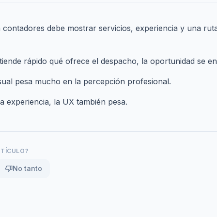
 contadores debe mostrar servicios, experiencia y una ruta
ntiende rápido qué ofrece el despacho, la oportunidad se enf
sual pesa mucho en la percepción profesional.
la experiencia,
la UX también pesa
.
RTÍCULO?
thumb_down
No tanto