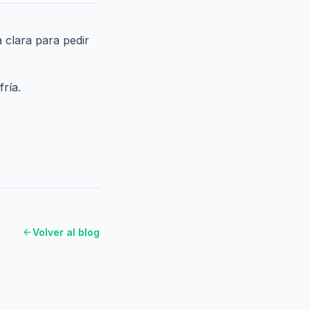
 clara para pedir
ría.
arrow_back
Volver al blog