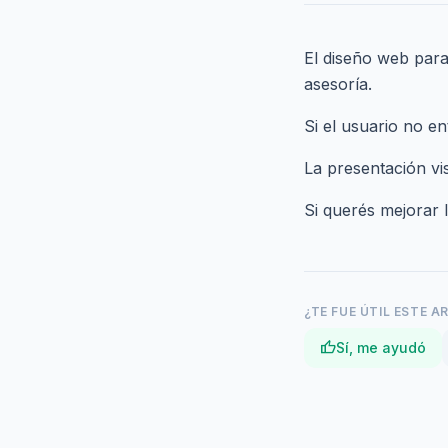
El diseño web para
asesoría.
Si el usuario no e
La presentación vi
Si querés mejorar 
¿TE FUE ÚTIL ESTE A
thumb_up
Sí, me ayudó