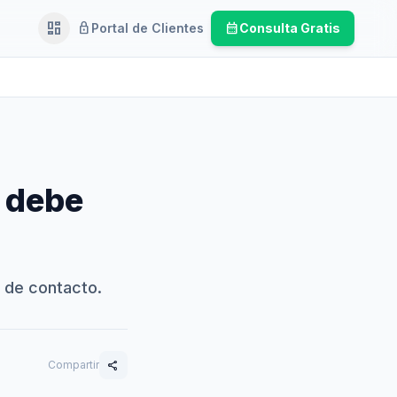
dashboard
lock
calendar_month
Portal de Clientes
Consulta Gratis
Ejecutivo
 debe
d de contacto.
Compartir
share