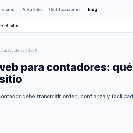
rvicios
Portafolio
Certificaciones
Blog
 el sitio
ectura
05 de July 2026
web para contadores: qué
sitio
 contador debe transmitir orden, confianza y facilida