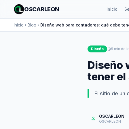
OSCARLEON
Inicio
Se
Inicio
Blog
Diseño web para contadores: qué debe tener
chevron_right
chevron_right
Diseño
schedule
5 min de l
Diseño 
tener el 
El sitio de un
OSCARLEON
person
OSCARLEON