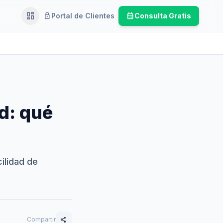
dashboard
lock
calendar_month
Portal de Clientes
Consulta Gratis
Ejecutivo
d: qué
cilidad de
Compartir
share