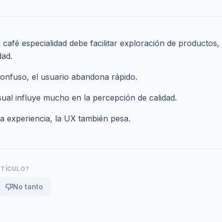
 café especialidad debe facilitar exploración de productos,
dad.
 confuso, el usuario abandona rápido.
sual influye mucho en la percepción de calidad.
la experiencia,
la UX también pesa
.
RTÍCULO?
thumb_down
No tanto