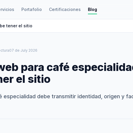
rvicios
Portafolio
Certificaciones
Blog
e tener el sitio
ectura
07 de July 2026
web para café especialida
er el sitio
fé especialidad debe transmitir identidad, origen y fa