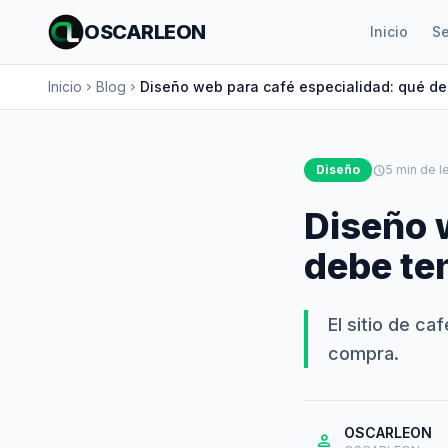
OSCARLEON
Inicio
Se
Inicio
Blog
Diseño web para café especialidad: qué deb
chevron_right
chevron_right
Diseño
schedule
5 min de l
Diseño 
debe ten
El sitio de ca
compra.
OSCARLEON
person