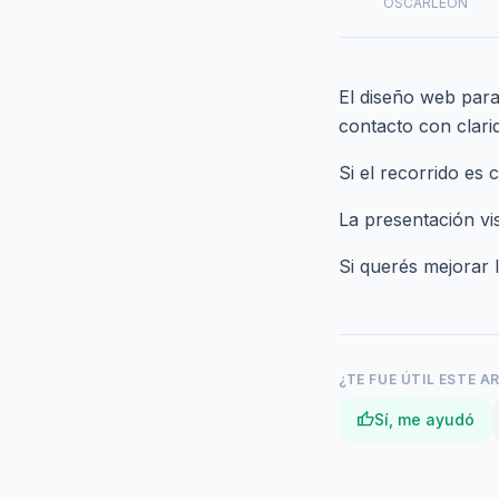
OSCARLEON
El diseño web para
contacto con clari
Si el recorrido es
La presentación vi
Si querés mejorar 
¿TE FUE ÚTIL ESTE A
thumb_up
Sí, me ayudó