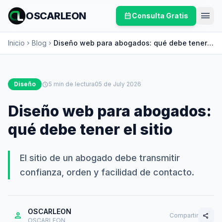
menu
OSCARLEON
calendar_month
Consulta Gratis
Inicio
Blog
Diseño web para abogados: qué debe tener
chevron_right
chevron_right
el sitio
Diseño
schedule
5 min de lectura
05 de July 2026
Diseño web para abogados:
qué debe tener el sitio
El sitio de un abogado debe transmitir
confianza, orden y facilidad de contacto.
OSCARLEON
person
Compartir
share
OSCARLEON