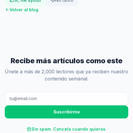
thumb_up
thumb_down
Sí, me ayudó
No tanto
arrow_back
Volver al blog
Recibe más artículos como este
Únete a más de 2,000 lectores que ya reciben nuestro
contenido semanal.
Suscribirme
calendar_month
Sin spam. Cancela cuando quieras.