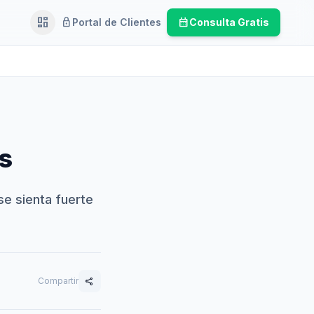
dashboard
lock
calendar_month
Portal de Clientes
Consulta Gratis
Ejecutivo
s
se sienta fuerte
Compartir
share