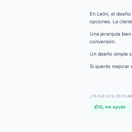
En León, el diseñ
opciones. La clari
Una jerarquía bien
conversión.
Un diseño simple s
Si querés mejorar
¿TE FUE ÚTIL ESTE A
thumb_up
Sí, me ayudó