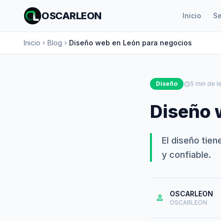
OSCARLEON
Inicio
Se
Inicio
Blog
Diseño web en León para negocios
chevron_right
chevron_right
Diseño
schedule
5 min de l
Diseño 
El diseño tien
y confiable.
OSCARLEON
person
OSCARLEON