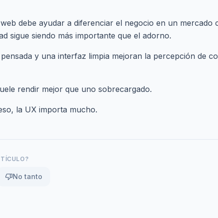
o web debe ayudar a diferenciar el negocio en un mercado
dad sigue siendo más importante que el adorno.
 pensada y una interfaz limpia mejoran la percepción de co
uele rendir mejor que uno sobrecargado.
 eso,
la UX importa mucho
.
RTÍCULO?
thumb_down
No tanto