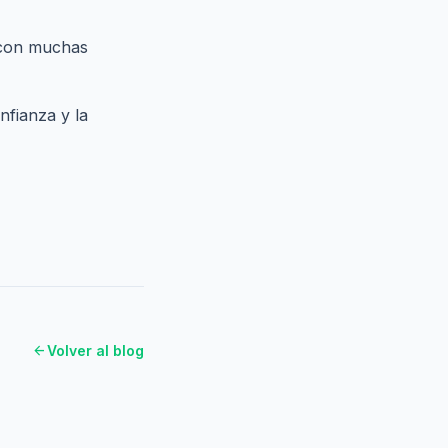
 con muchas
nfianza y la
arrow_back
Volver al blog