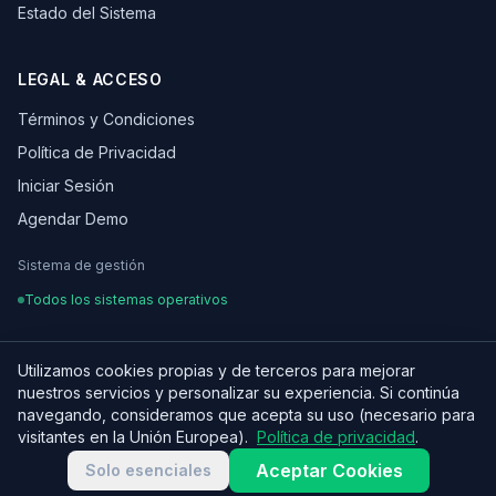
Estado del Sistema
LEGAL & ACCESO
Términos y Condiciones
Política de Privacidad
Iniciar Sesión
Agendar Demo
Sistema de gestión
Todos los sistemas operativos
Utilizamos cookies propias y de terceros para mejorar
nuestros servicios y personalizar su experiencia. Si continúa
¿Hablamos de tu proyecto?
© 2026 OSCARLEON. Todos los derechos reservados.
navegando, consideramos que acepta su uso (necesario para
Hecho con ♥ para equipos digitales en LATAM
visitantes en la Unión Europea).
Política de privacidad
.
Aceptar Cookies
Solo esenciales