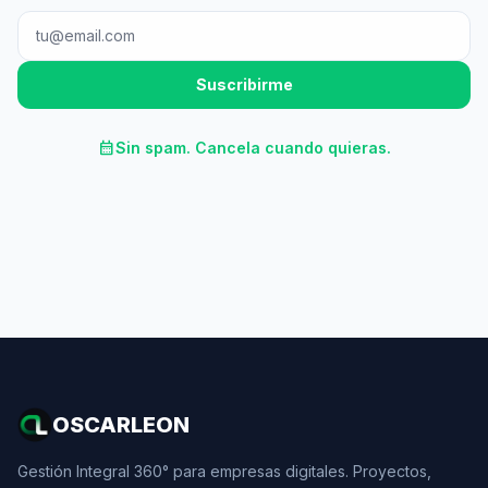
Suscribirme
calendar_month
Sin spam. Cancela cuando quieras.
OSCARLEON
Gestión Integral 360° para empresas digitales. Proyectos,