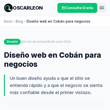
menu
OSCARLEON
calendar_month
Consulta Gratis
Inicio
Blog
Diseño web en Cobán para negocios
chevron_right
chevron_right
Diseño
schedule
5 min de lectura
18 de June 2026
Diseño web en Cobán para
negocios
Un buen diseño ayuda a que el sitio se
entienda rápido y a que el negocio se sienta
más confiable desde el primer vistazo.