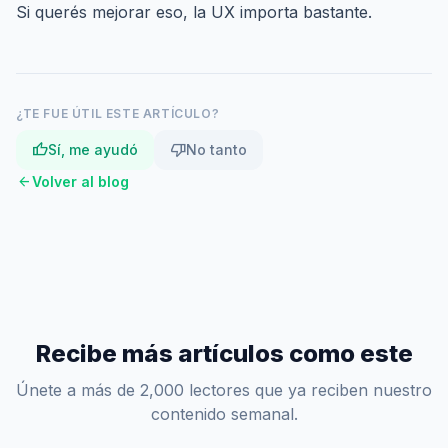
Si querés mejorar eso,
la UX importa bastante
.
¿TE FUE ÚTIL ESTE ARTÍCULO?
thumb_up
thumb_down
Sí, me ayudó
No tanto
arrow_back
Volver al blog
Recibe más artículos como este
Únete a más de 2,000 lectores que ya reciben nuestro
contenido semanal.