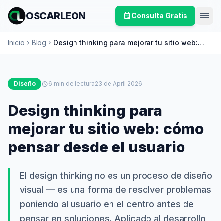
menu
OSCARLEON
calendar_month
Consulta Gratis
Inicio
Blog
Design thinking para mejorar tu sitio web:
chevron_right
chevron_right
cómo pensar desde el usuario
Diseño
schedule
6 min de lectura
23 de April 2026
Design thinking para
mejorar tu sitio web: cómo
pensar desde el usuario
El design thinking no es un proceso de diseño
visual — es una forma de resolver problemas
poniendo al usuario en el centro antes de
pensar en soluciones. Aplicado al desarrollo