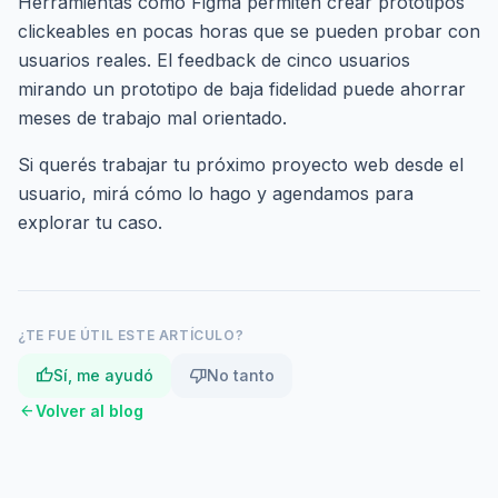
Herramientas como Figma permiten crear prototipos
clickeables en pocas horas que se pueden probar con
usuarios reales. El feedback de cinco usuarios
mirando un prototipo de baja fidelidad puede ahorrar
meses de trabajo mal orientado.
Si querés trabajar tu próximo proyecto web desde el
usuario, mirá
cómo lo hago
y
agendamos para
explorar tu caso
.
¿TE FUE ÚTIL ESTE ARTÍCULO?
thumb_up
thumb_down
Sí, me ayudó
No tanto
arrow_back
Volver al blog