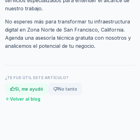
servicios especializados
para entender el alcance de
nuestro trabajo.
No esperes más para transformar tu infraestructura
digital en Zona Norte de San Francisco, California.
Agenda una asesoría técnica gratuita
con nosotros y
analicemos el potencial de tu negocio.
¿TE FUE ÚTIL ESTE ARTÍCULO?
thumb_up
thumb_down
Sí, me ayudó
No tanto
arrow_back
Volver al blog