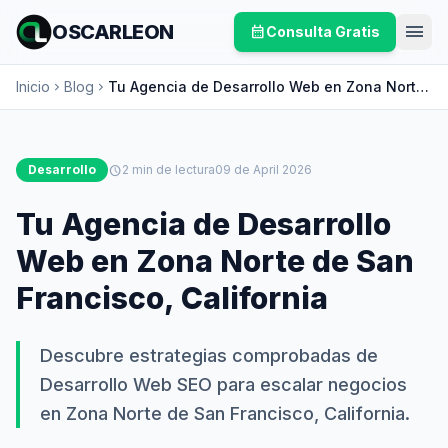
menu
OSCARLEON
calendar_month
Consulta Gratis
Inicio
Blog
Tu Agencia de Desarrollo Web en Zona Norte
chevron_right
chevron_right
de San Francisco, California
Desarrollo
schedule
2 min de lectura
09 de April 2026
Tu Agencia de Desarrollo
Web en Zona Norte de San
Francisco, California
Descubre estrategias comprobadas de
Desarrollo Web SEO para escalar negocios
en Zona Norte de San Francisco, California.