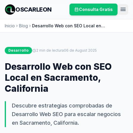
menu
OSCARLEON
calendar_month
Consulta Gratis
Inicio
Blog
Desarrollo Web con SEO Local en
chevron_right
chevron_right
Sacramento, California
Desarrollo
schedule
2 min de lectura
06 de August 2025
Desarrollo Web con SEO
Local en Sacramento,
California
Descubre estrategias comprobadas de
Desarrollo Web SEO para escalar negocios
en Sacramento, California.