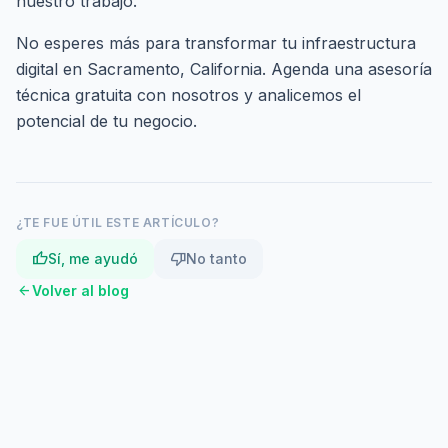
nuestro trabajo.
No esperes más para transformar tu infraestructura
digital en Sacramento, California.
Agenda una asesoría
técnica gratuita
con nosotros y analicemos el
potencial de tu negocio.
¿TE FUE ÚTIL ESTE ARTÍCULO?
thumb_up
thumb_down
Sí, me ayudó
No tanto
arrow_back
Volver al blog