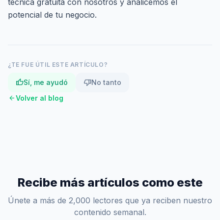
técnica gratuita
con nosotros y analicemos el
potencial de tu negocio.
¿TE FUE ÚTIL ESTE ARTÍCULO?
thumb_up
thumb_down
Sí, me ayudó
No tanto
arrow_back
Volver al blog
Recibe más artículos como este
Únete a más de 2,000 lectores que ya reciben nuestro
contenido semanal.