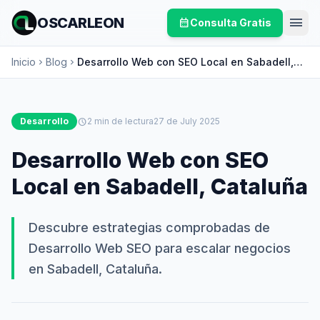
menu
OSCARLEON
calendar_month
Consulta Gratis
Inicio
Blog
Desarrollo Web con SEO Local en Sabadell,
chevron_right
chevron_right
Cataluña
Desarrollo
schedule
2 min de lectura
27 de July 2025
Desarrollo Web con SEO
Local en Sabadell, Cataluña
Descubre estrategias comprobadas de
Desarrollo Web SEO para escalar negocios
en Sabadell, Cataluña.