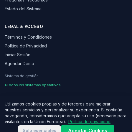
Estado del Sistema
LEGAL & ACCESO
Términos y Condiciones
Política de Privacidad
Iniciar Sesión
Agendar Demo
Sistema de gestión
Todos los sistemas operativos
Utilizamos cookies propias y de terceros para mejorar
nuestros servicios y personalizar su experiencia. Si continúa
¿Hablamos de tu proyecto?
© 2026 OSCARLEON. Todos los derechos reservados.
navegando, consideramos que acepta su uso (necesario para
Hecho con ♥ para equipos digitales en LATAM
visitantes en la Unión Europea).
Política de privacidad
.
Aceptar Cookies
Solo esenciales