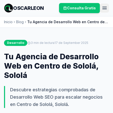
menu
OSCARLEON
calendar_month
Consulta Gratis
Inicio
Blog
Tu Agencia de Desarrollo Web en Centro de
chevron_right
chevron_right
Sololá, Sololá
Desarrollo
schedule
3 min de lectura
17 de September 2025
Tu Agencia de Desarrollo
Web en Centro de Sololá,
Sololá
Descubre estrategias comprobadas de
Desarrollo Web SEO para escalar negocios
en Centro de Sololá, Sololá.