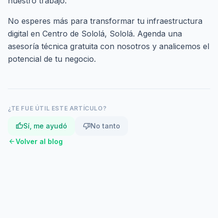
nuestro trabajo.
No esperes más para transformar tu infraestructura
digital en Centro de Sololá, Sololá.
Agenda una
asesoría técnica gratuita
con nosotros y analicemos el
potencial de tu negocio.
¿TE FUE ÚTIL ESTE ARTÍCULO?
thumb_up
thumb_down
Sí, me ayudó
No tanto
arrow_back
Volver al blog