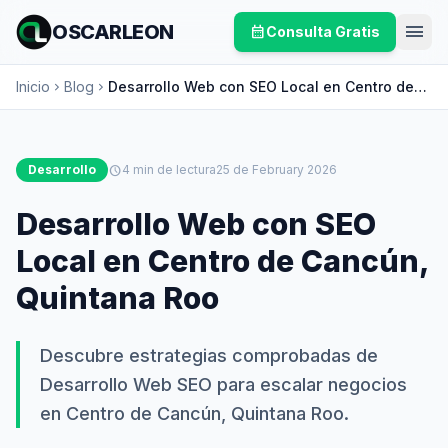
menu
OSCARLEON
calendar_month
Consulta Gratis
Inicio
Blog
Desarrollo Web con SEO Local en Centro de
chevron_right
chevron_right
Cancún, Quintana Roo
Desarrollo
schedule
4 min de lectura
25 de February 2026
Desarrollo Web con SEO
Local en Centro de Cancún,
Quintana Roo
Descubre estrategias comprobadas de
Desarrollo Web SEO para escalar negocios
en Centro de Cancún, Quintana Roo.