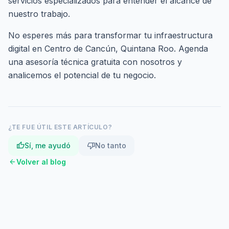
servicios especializados
para entender el alcance de
nuestro trabajo.
No esperes más para transformar tu infraestructura
digital en Centro de Cancún, Quintana Roo.
Agenda
una asesoría técnica gratuita
con nosotros y
analicemos el potencial de tu negocio.
¿TE FUE ÚTIL ESTE ARTÍCULO?
thumb_up
thumb_down
Sí, me ayudó
No tanto
arrow_back
Volver al blog