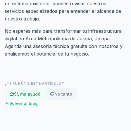
un sistema existente, puedes revisar nuestros
servicios especializados
para entender el alcance de
nuestro trabajo.
No esperes más para transformar tu infraestructura
digital en Área Metropolitana de Jalapa, Jalapa.
Agenda una asesoría técnica gratuita
con nosotros y
analicemos el potencial de tu negocio.
¿TE FUE ÚTIL ESTE ARTÍCULO?
thumb_up
thumb_down
Sí, me ayudó
No tanto
arrow_back
Volver al blog