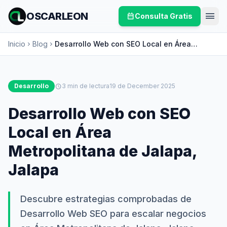
menu
OSCARLEON
calendar_month
Consulta Gratis
Inicio
Blog
Desarrollo Web con SEO Local en Área
chevron_right
chevron_right
Metropolitana de Jalapa, Jalapa
Desarrollo
schedule
3 min de lectura
19 de December 2025
Desarrollo Web con SEO
Local en Área
Metropolitana de Jalapa,
Jalapa
Descubre estrategias comprobadas de
Desarrollo Web SEO para escalar negocios