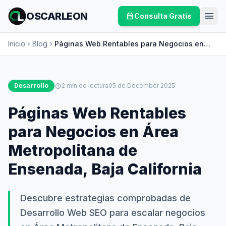
menu
OSCARLEON
calendar_month
Consulta Gratis
Inicio
Blog
Páginas Web Rentables para Negocios en
chevron_right
chevron_right
Área Metropolitana de Ensenada, Baja
California
Desarrollo
schedule
2 min de lectura
05 de December 2025
Páginas Web Rentables
para Negocios en Área
Metropolitana de
Ensenada, Baja California
Descubre estrategias comprobadas de
Desarrollo Web SEO para escalar negocios