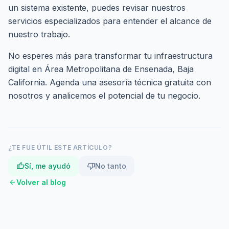
un sistema existente, puedes revisar nuestros
servicios especializados
para entender el alcance de
nuestro trabajo.
No esperes más para transformar tu infraestructura
digital en Área Metropolitana de Ensenada, Baja
California.
Agenda una asesoría técnica gratuita
con
nosotros y analicemos el potencial de tu negocio.
¿TE FUE ÚTIL ESTE ARTÍCULO?
thumb_up
thumb_down
Sí, me ayudó
No tanto
arrow_back
Volver al blog