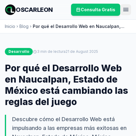
menu
OSCARLEON
calendar_month
Consulta Gratis
Inicio
Blog
Por qué el Desarrollo Web en Naucalpan,
chevron_right
chevron_right
Estado de México está cambiando las reglas
del juego
Desarrollo
schedule
3 min de lectura
21 de August 2025
Por qué el Desarrollo Web
en Naucalpan, Estado de
México está cambiando las
reglas del juego
Descubre cómo el Desarrollo Web está
impulsando a las empresas más exitosas en