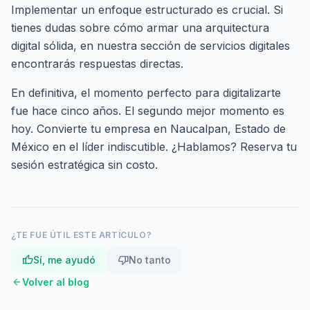
Implementar un enfoque estructurado es crucial. Si
tienes dudas sobre cómo armar una arquitectura
digital sólida, en nuestra sección de
servicios digitales
encontrarás respuestas directas.
En definitiva, el momento perfecto para digitalizarte
fue hace cinco años. El segundo mejor momento es
hoy. Convierte tu empresa en Naucalpan, Estado de
México en el líder indiscutible. ¿Hablamos?
Reserva tu
sesión estratégica
sin costo.
¿TE FUE ÚTIL ESTE ARTÍCULO?
thumb_up
thumb_down
Sí, me ayudó
No tanto
arrow_back
Volver al blog