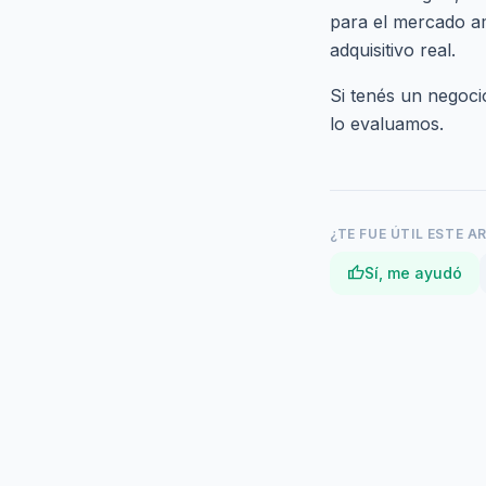
para el mercado am
adquisitivo real.
Si tenés un negoc
lo evaluamos.
¿TE FUE ÚTIL ESTE A
thumb_up
Sí, me ayudó