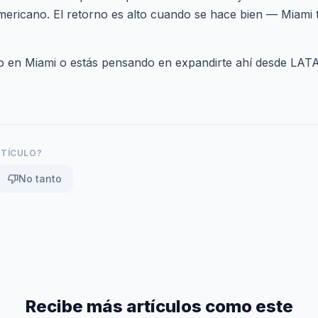
ericano. El retorno es alto cuando se hace bien — Miami 
io en Miami o estás pensando en expandirte ahí desde LA
RTÍCULO?
thumb_down
No tanto
Recibe más artículos como este