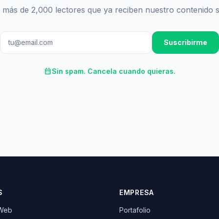
 más de 2,000 lectores que ya reciben nuestro contenido 
Suscribirme
calendar_month
Sin spam. Cancela cuando quieras.
S
EMPRESA
 Web
Portafolio