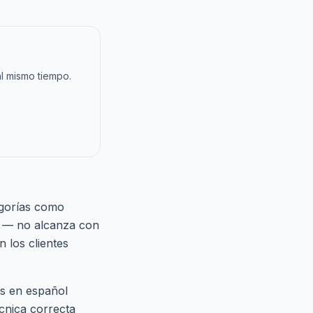
al mismo tiempo.
egorías como
ra — no alcanza con
 los clientes
as en español
cnica correcta