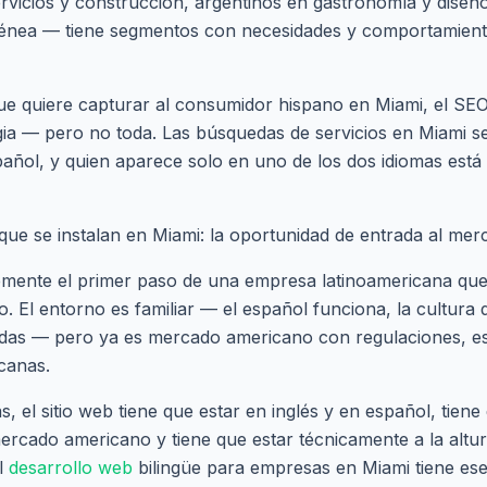
rvicios y construcción, argentinos en gastronomía y diseñ
ea — tiene segmentos con necesidades y comportamiento
ue quiere capturar al consumidor hispano en Miami, el SE
egia — pero no toda. Las búsquedas de servicios en Miami s
añol, y quien aparece solo en uno de los dos idiomas está 
e se instalan en Miami: la oportunidad de entrada al me
mente el primer paso de una empresa latinoamericana que 
 El entorno es familiar — el español funciona, la cultura 
idas — pero ya es mercado americano con regulaciones, e
canas.
 el sitio web tiene que estar en inglés y en español, tiene 
 mercado americano y tiene que estar técnicamente a la altu
l
desarrollo web
bilingüe para empresas en Miami tiene ese