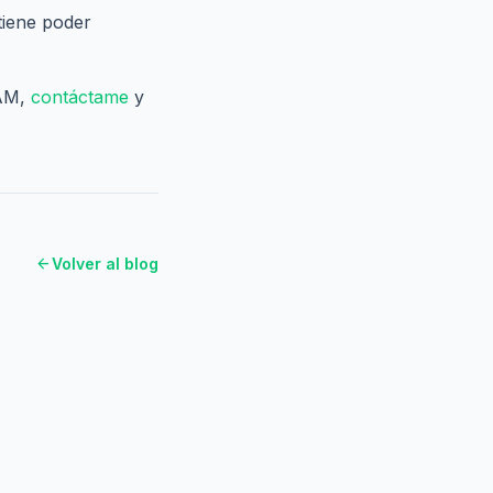
tiene poder
TAM,
contáctame
y
arrow_back
Volver al blog