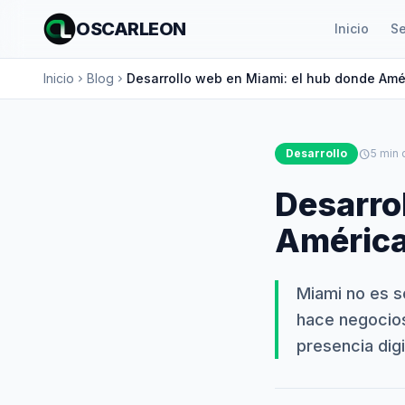
OSCARLEON
Inicio
Se
Inicio
Blog
Desarrollo web en Miami: el hub donde Amé
chevron_right
chevron_right
Desarrollo
schedule
5 min 
Desarro
América
Miami no es s
hace negocios
presencia dig