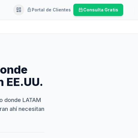
dashboard
lock
calendar_month
Portal de Clientes
Consulta Gratis
Ejecutivo
donde
n EE.UU.
tro donde LATAM
an ahí necesitan