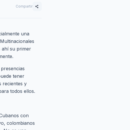
Compartir
share
cialmente una
 Multinacionales
 ahí su primer
mente.
 presencias
puede tener
s recientes y
ara todos ellos.
. Cubanos con
ivo, colombianos