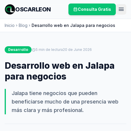
menu
OSCARLEON
calendar_month
Consulta Gratis
Inicio
Blog
Desarrollo web en Jalapa para negocios
chevron_right
chevron_right
Desarrollo
schedule
5 min de lectura
20 de June 2026
Desarrollo web en Jalapa
para negocios
Jalapa tiene negocios que pueden
beneficiarse mucho de una presencia web
más clara y más profesional.