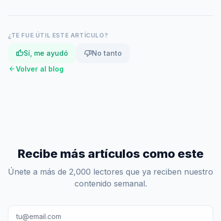
¿TE FUE ÚTIL ESTE ARTÍCULO?
thumb_up
thumb_down
Sí, me ayudó
No tanto
arrow_back
Volver al blog
Recibe más artículos como este
Únete a más de 2,000 lectores que ya reciben nuestro
contenido semanal.