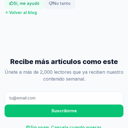
thumb_up
thumb_down
Sí, me ayudó
No tanto
arrow_back
Volver al blog
Recibe más artículos como este
Únete a más de 2,000 lectores que ya reciben nuestro
contenido semanal.
Suscribirme
calendar_month
Sin spam. Cancela cuando quieras.