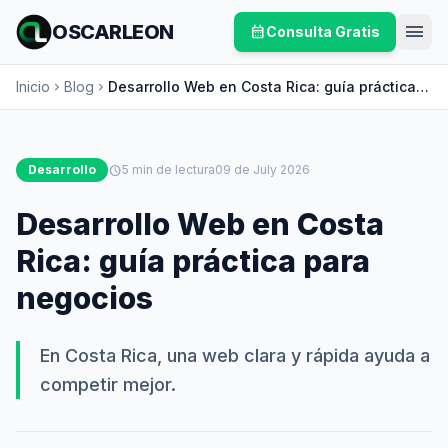
menu
OSCARLEON
calendar_month
Consulta Gratis
Inicio
Blog
Desarrollo Web en Costa Rica: guía práctica
chevron_right
chevron_right
para negocios
Desarrollo
schedule
5 min de lectura
09 de July 2026
Desarrollo Web en Costa
Rica: guía práctica para
negocios
En Costa Rica, una web clara y rápida ayuda a
competir mejor.