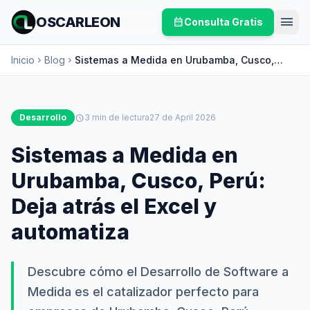
menu
OSCARLEON
calendar_month
Consulta Gratis
Inicio
Blog
Sistemas a Medida en Urubamba, Cusco,
chevron_right
chevron_right
Perú: Deja atrás el Excel y automatiza
Desarrollo
schedule
3 min de lectura
27 de April 2026
Sistemas a Medida en
Urubamba, Cusco, Perú:
Deja atrás el Excel y
automatiza
Descubre cómo el Desarrollo de Software a
Medida es el catalizador perfecto para