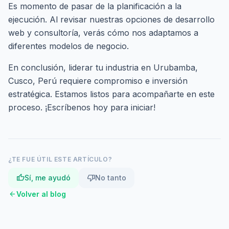
Es momento de pasar de la planificación a la
ejecución. Al revisar nuestras
opciones de desarrollo
web y consultoría
, verás cómo nos adaptamos a
diferentes modelos de negocio.
En conclusión, liderar tu industria en Urubamba,
Cusco, Perú requiere compromiso e inversión
estratégica. Estamos listos para acompañarte en este
proceso. ¡
Escríbenos hoy
para iniciar!
¿TE FUE ÚTIL ESTE ARTÍCULO?
thumb_up
thumb_down
Sí, me ayudó
No tanto
arrow_back
Volver al blog