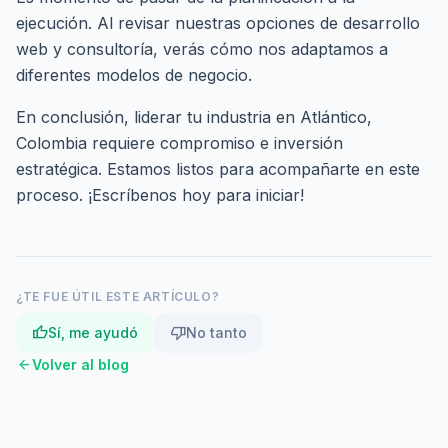
ejecución. Al revisar nuestras
opciones de desarrollo
web y consultoría
, verás cómo nos adaptamos a
diferentes modelos de negocio.
En conclusión, liderar tu industria en Atlántico,
Colombia requiere compromiso e inversión
estratégica. Estamos listos para acompañarte en este
proceso. ¡
Escríbenos hoy
para iniciar!
¿TE FUE ÚTIL ESTE ARTÍCULO?
thumb_up
thumb_down
Sí, me ayudó
No tanto
arrow_back
Volver al blog