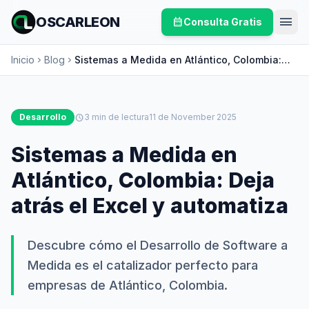
menu
OSCARLEON
calendar_month
Consulta Gratis
Inicio
Blog
Sistemas a Medida en Atlántico, Colombia:
chevron_right
chevron_right
Deja atrás el Excel y automatiza
Desarrollo
schedule
3 min de lectura
11 de November 2025
Sistemas a Medida en
Atlántico, Colombia: Deja
atrás el Excel y automatiza
Descubre cómo el Desarrollo de Software a
Medida es el catalizador perfecto para
empresas de Atlántico, Colombia.