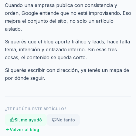
Cuando una empresa publica con consistencia y
orden, Google entiende que no está improvisando. Eso
mejora el conjunto del sitio, no solo un artículo
aislado.
Si querés que el blog aporte tráfico y leads, hace falta
tema, intención y enlazado interno. Sin esas tres
cosas, el contenido se queda corto.
Si querés escribir con dirección,
ya tenés un mapa de
por dónde seguir
.
¿TE FUE ÚTIL ESTE ARTÍCULO?
thumb_up
thumb_down
Sí, me ayudó
No tanto
arrow_back
Volver al blog