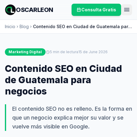
menu
OSCARLEON
calendar_month
Consulta Gratis
Inicio
Blog
Contenido SEO en Ciudad de Guatemala para
chevron_right
chevron_right
negocios
Marketing Digital
schedule
5 min de lectura
15 de June 2026
Contenido SEO en Ciudad
de Guatemala para
negocios
El contenido SEO no es relleno. Es la forma en
que un negocio explica mejor su valor y se
vuelve más visible en Google.