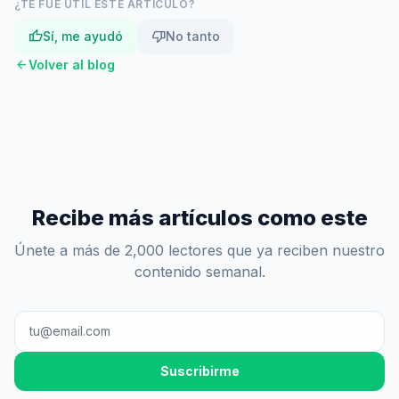
¿TE FUE ÚTIL ESTE ARTÍCULO?
thumb_up
thumb_down
Sí, me ayudó
No tanto
arrow_back
Volver al blog
Recibe más artículos como este
Únete a más de 2,000 lectores que ya reciben nuestro
contenido semanal.
Suscribirme