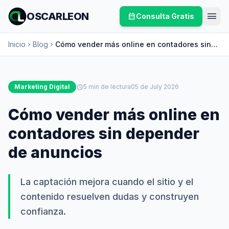
menu
OSCARLEON
calendar_month
Consulta Gratis
Inicio
Blog
Cómo vender más online en contadores sin
chevron_right
chevron_right
depender de anuncios
Marketing Digital
schedule
5 min de lectura
05 de July 2026
Cómo vender más online en
contadores sin depender
de anuncios
La captación mejora cuando el sitio y el
contenido resuelven dudas y construyen
confianza.