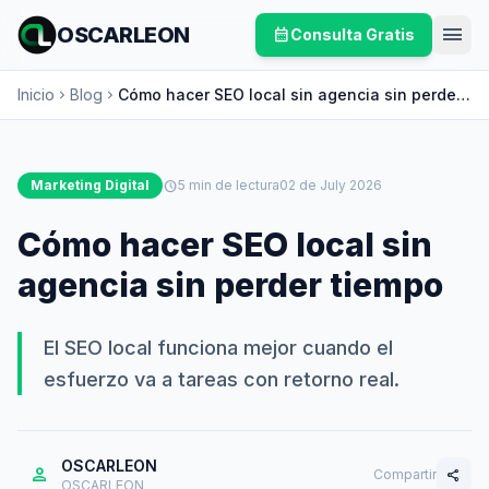
menu
OSCARLEON
calendar_month
Consulta Gratis
Inicio
Blog
Cómo hacer SEO local sin agencia sin perder
chevron_right
chevron_right
tiempo
Marketing Digital
schedule
5 min de lectura
02 de July 2026
Cómo hacer SEO local sin
agencia sin perder tiempo
El SEO local funciona mejor cuando el
esfuerzo va a tareas con retorno real.
OSCARLEON
person
Compartir
share
OSCARLEON