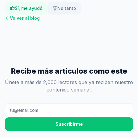
thumb_up
thumb_down
Sí, me ayudó
No tanto
arrow_back
Volver al blog
Recibe más artículos como este
Únete a más de 2,000 lectores que ya reciben nuestro
contenido semanal.
Suscribirme