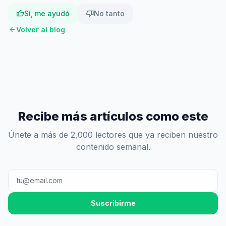
thumb_up
thumb_down
Sí, me ayudó
No tanto
arrow_back
Volver al blog
Recibe más artículos como este
Únete a más de 2,000 lectores que ya reciben nuestro
contenido semanal.
Suscribirme