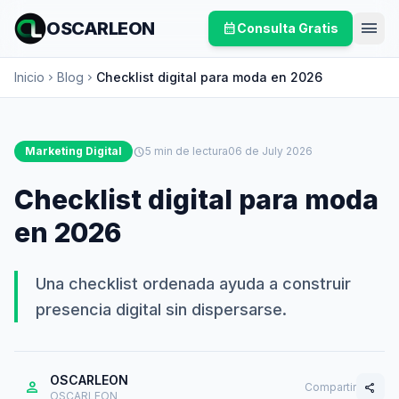
menu
OSCARLEON
calendar_month
Consulta Gratis
Inicio
Blog
Checklist digital para moda en 2026
chevron_right
chevron_right
Marketing Digital
schedule
5 min de lectura
06 de July 2026
Checklist digital para moda
en 2026
Una checklist ordenada ayuda a construir
presencia digital sin dispersarse.
OSCARLEON
person
Compartir
share
OSCARLEON