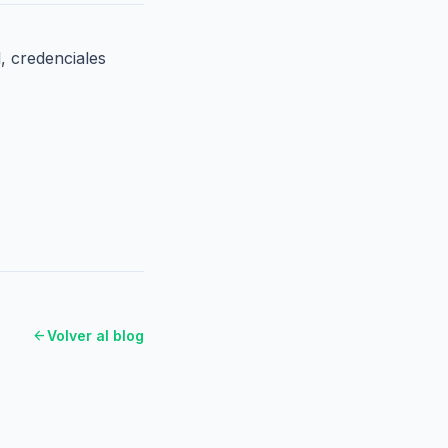
, credenciales
arrow_back
Volver al blog