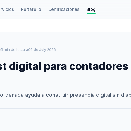
rvicios
Portafolio
Certificaciones
Blog
le
5 min de lectura
06 de July 2026
t digital para contadores
ordenada ayuda a construir presencia digital sin dis