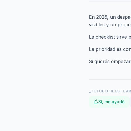
En 2026, un despac
visibles y un proc
La checklist sirve 
La prioridad es con
Si querés empezar
¿TE FUE ÚTIL ESTE A
thumb_up
Sí, me ayudó