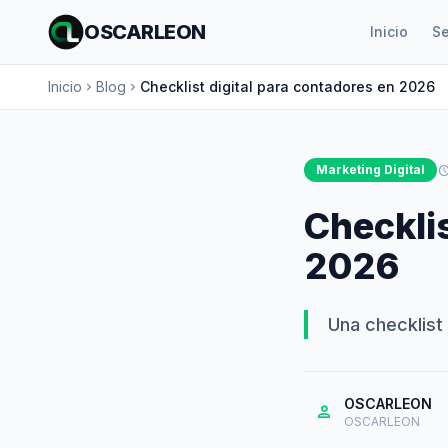
OSCARLEON
Inicio
Se
Inicio
Blog
Checklist digital para contadores en 2026
chevron_right
chevron_right
Marketing Digital
schedu
Checklis
2026
Una checklist 
OSCARLEON
person
OSCARLEON