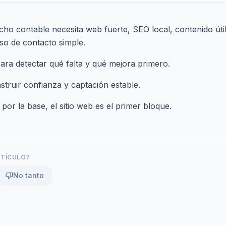
ho contable necesita web fuerte, SEO local, contenido útil
eso de contacto simple.
para detectar qué falta y qué mejora primero.
struir confianza y captación estable.
 por la base,
el sitio web es el primer bloque
.
RTÍCULO?
thumb_down
No tanto