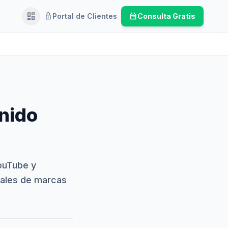
dashboard
lock
calendar_month
Portal de Clientes
Consulta Gratis
Ejecutivo
enido
YouTube y
nales de marcas