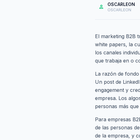
OSCARLEON
person
OSCARLEON
El marketing B2B t
white papers, la c
los canales individ
que trabaja en o c
La razón de fondo
Un post de Linked
engagement y credi
empresa. Los algor
personas más que 
Para empresas B2B,
de las personas de
de la empresa, y c