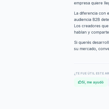
empresa quiere lle
La diferencia con 
audiencia B2B dete
Los creadores que
hablan y comparten
Si querés desarrol
su mercado,
conv
¿TE FUE ÚTIL ESTE A
thumb_up
Sí, me ayudó