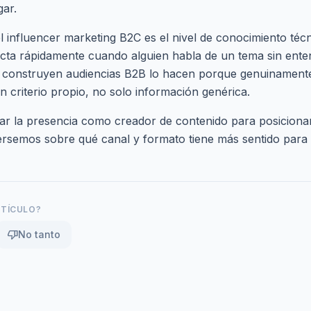
gar.
el influencer marketing B2C es el nivel de conocimiento téc
cta rápidamente cuando alguien habla de un tema sin ente
 construyen audiencias B2B lo hacen porque genuinamente
 criterio propio, no solo información genérica.
lar la presencia como creador de contenido para posiciona
ersemos
sobre qué canal y formato tiene más sentido para 
RTÍCULO?
thumb_down
No tanto