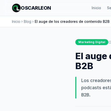
OSCARLEON
Inicio
Se
Inicio
Blog
El auge de los creadores de contenido B2B
chevron_right
chevron_right
Marketing Digital
schedu
El auge 
B2B
Los creadores
podcasts está
B2B.