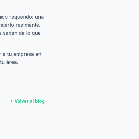
nico requerido: una
nderlo realmente.
 saben de lo que
r a tu empresa en
tu área.
arrow_back
Volver al blog