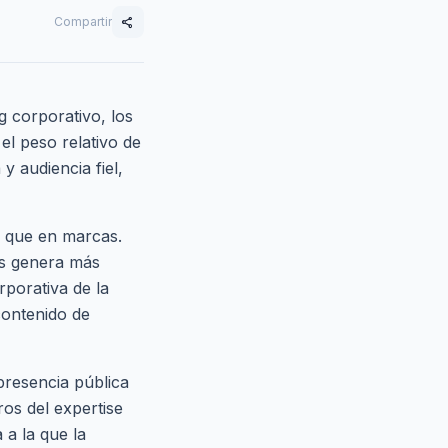
Compartir
share
g corporativo, los
el peso relativo de
y audiencia fiel,
s que en marcas.
es genera más
porativa de la
contenido de
presencia pública
os del expertise
 a la que la