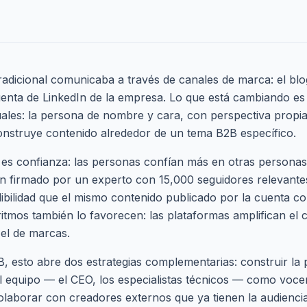
radicional comunicaba a través de canales de marca: el blo
uenta de LinkedIn de la empresa. Lo que está cambiando es 
uales: la persona de nombre y cara, con perspectiva propia 
onstruye contenido alrededor de un tema B2B específico.
 es confianza: las personas confían más en otras persona
In firmado por un experto con 15,000 seguidores relevant
bilidad que el mismo contenido publicado por la cuenta cor
itmos también lo favorecen: las plataformas amplifican el 
el de marcas.
 esto abre dos estrategias complementarias: construir la 
l equipo — el CEO, los especialistas técnicos — como vocer
olaborar con creadores externos que ya tienen la audiencia