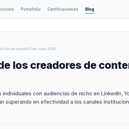
rvicios
Portafolio
Certificaciones
Blog
le
5 min de lectura
13 de June 2026
de los creadores de cont
 individuales con audiencias de nicho en LinkedIn, 
n superando en efectividad a los canales institucio