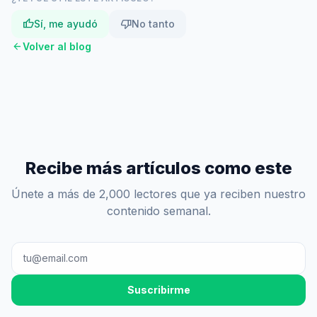
thumb_up
thumb_down
Sí, me ayudó
No tanto
arrow_back
Volver al blog
Recibe más artículos como este
Únete a más de 2,000 lectores que ya reciben nuestro
contenido semanal.
Suscribirme