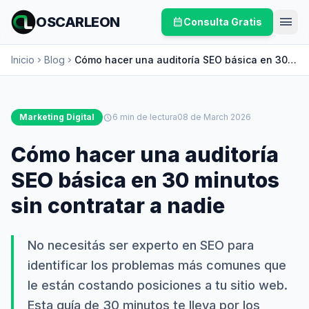
menu
OSCARLEON
calendar_month
Consulta Gratis
Inicio
Blog
Cómo hacer una auditoría SEO básica en 30
chevron_right
chevron_right
minutos sin contratar a nadie
Marketing Digital
schedule
6 min de lectura
08 de March 2026
Cómo hacer una auditoría
SEO básica en 30 minutos
sin contratar a nadie
No necesitás ser experto en SEO para
identificar los problemas más comunes que
le están costando posiciones a tu sitio web.
Esta guía de 30 minutos te lleva por los