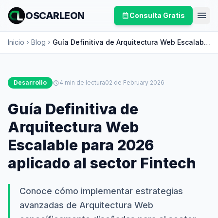
menu
OSCARLEON
calendar_month
Consulta Gratis
Inicio
Blog
Guía Definitiva de Arquitectura Web Escalable
chevron_right
chevron_right
para 2026 aplicado al sector Fintech
Desarrollo
schedule
4 min de lectura
02 de February 2026
Guía Definitiva de
Arquitectura Web
Escalable para 2026
aplicado al sector Fintech
Conoce cómo implementar estrategias
avanzadas de Arquitectura Web