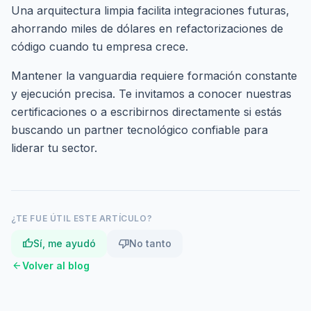
Una arquitectura limpia facilita integraciones futuras,
ahorrando miles de dólares en refactorizaciones de
código cuando tu empresa crece.
Mantener la vanguardia requiere formación constante
y ejecución precisa. Te invitamos a conocer nuestras
certificaciones
o a
escribirnos directamente
si estás
buscando un partner tecnológico confiable para
liderar tu sector.
¿TE FUE ÚTIL ESTE ARTÍCULO?
thumb_up
thumb_down
Sí, me ayudó
No tanto
arrow_back
Volver al blog